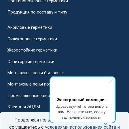
Противопожарные герметики
Продукция по составу и типу
Акриловые герметики
Силиконовые герметики
Жаростойкие герметики
Санитарные герметики
Монтажные пены бытовые
Монтажные пены пожарные
Промышленные клеи
Электронный помощник
Здравствуйте! Готова помочь
Клеи для ЭПДМ
вам. Напишите мне, если у
вас появятся вопросы.
Для стеклопакетов
Продолжая пользоваться данным сайтом, Вы
соглашаетесь с
условиями использования сайта и