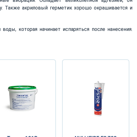
ные вибрации. Обладает великолепной адгезией, он
ллу. Также акриловый герметик хорошо окрашивается и
воды, которая начинает испаряться после нанесения.