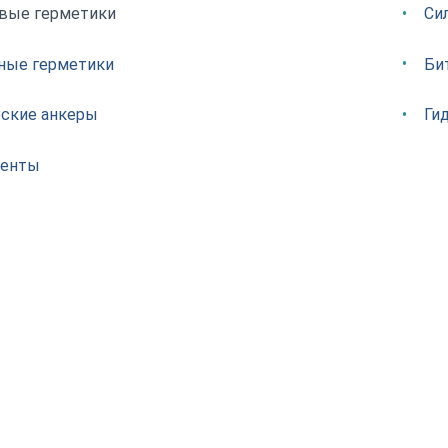
вые герметики
Си
ные герметики
Би
ские анкеры
Ги
ленты