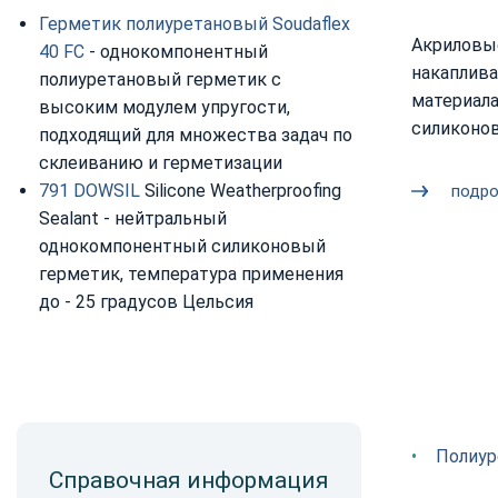
Герметик полиуретановый Soudaflex
Акриловы
40 FC
- однокомпонентный
накаплив
полиуретановый герметик с
материал
высоким модулем упругости,
силиконо
подходящий для множества задач по
склеиванию и герметизации
791 DOWSIL
Silicone Weatherproofing
подр
Sealant - нейтральный
однокомпонентный силиконовый
герметик, температура применения
до - 25 градусов Цельсия
Полиур
Справочная информация