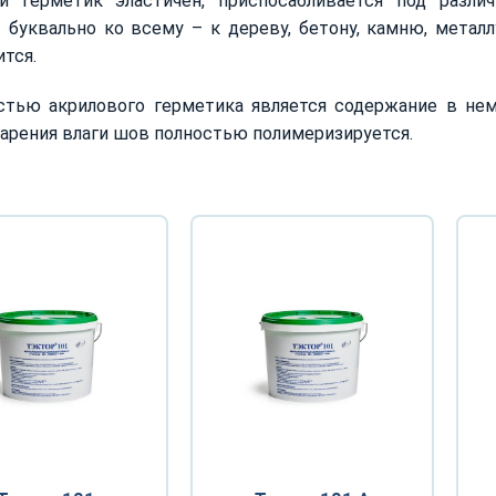
й герметик эластичен, приспосабливается под различ
 буквально ко всему – к дереву, бетону, камню, мета
тся.
стью акрилового герметика является содержание в нем 
арения влаги шов полностью полимеризируется.