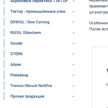
Акриловы
Акриловые герметики ТЭКТОР
прилипает
Тэктор - промышленные клеи
штукатури
DOWSIL | Dow Corning
Особенно
После исп
RUISiL Slikechem
Soudal
STERN
Абрис
Робибанд
Tremco Illbruck Nullifire
Прочая продукция