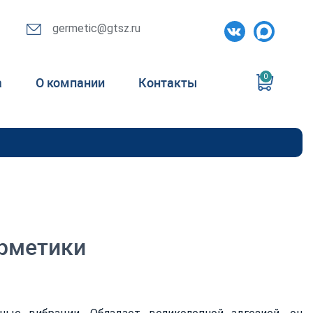
germetic@gtsz.ru
0
а
О компании
Контакты
рметики