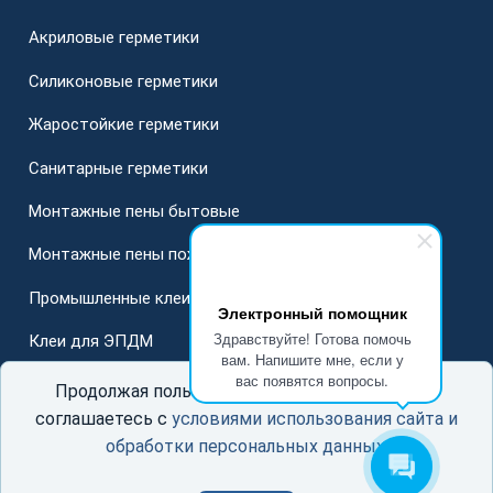
Акриловые герметики
Силиконовые герметики
Жаростойкие герметики
Санитарные герметики
Монтажные пены бытовые
Монтажные пены пожарные
Промышленные клеи
Электронный помощник
Здравствуйте! Готова помочь
Клеи для ЭПДМ
вам. Напишите мне, если у
вас появятся вопросы.
Для стеклопакетов
Продолжая пользоваться данным сайтом, Вы
соглашаетесь с
условиями использования сайта и
обработки персональных данных
.
© ООО «ГерметСоюз»