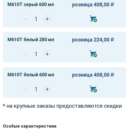
розница 408,00
M610T серый 600 мл
Р
−
+
розница 224,00
M610T белый 280 мл
Р
−
+
розница 408,00
M610T белый 600 мл
Р
−
+
* на крупные заказы предоставляются скидки
Особые характеристики