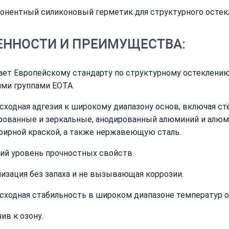
нентный силиконовый герметик для структурного остек
ЕННОСТИ И ПРЕИМУЩЕСТВА:
ает Европейскому стандарту по структурному остеклению
ими группами ЕОТА.
сходная адгезия к широкому диапазону основ, включая ст
рованные и зеркальные, анодированный алюминий и алю
фирной краской, а также нержавеющую сталь.
ий уровень прочностных свойств.
низация без запаха и не вызывающая коррозии.
сходная стабильность в широком диапазоне температур от
ив к озону.