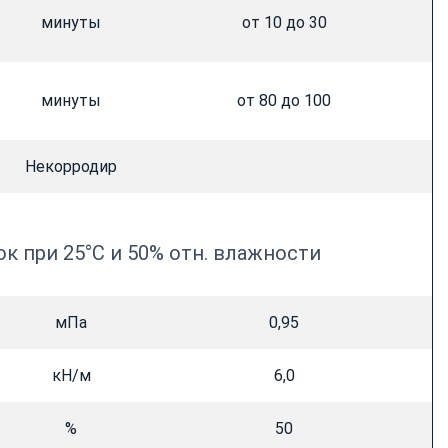
минуты
от 10 до 30
минуты
от 80 до 100
Некорродир
к при 25°C и 50% отн. влажности
мПа
0,95
кН/м
6,0
%
50