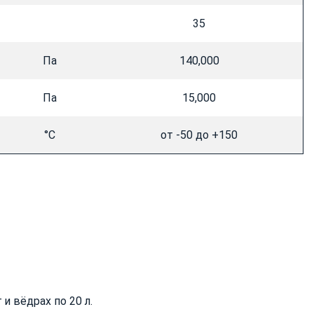
35
Па
140,000
Па
15,000
°C
от -50 до +150
и вёдрах по 20 л.