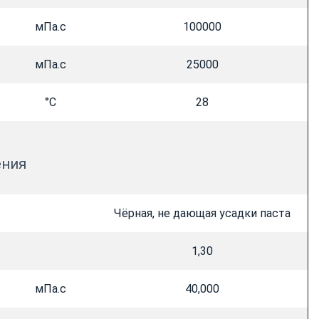
мПа.c
100000
мПа.c
25000
°C
28
ения
Чёрная, не дающая усадки паста
1,30
мПа.c
40,000