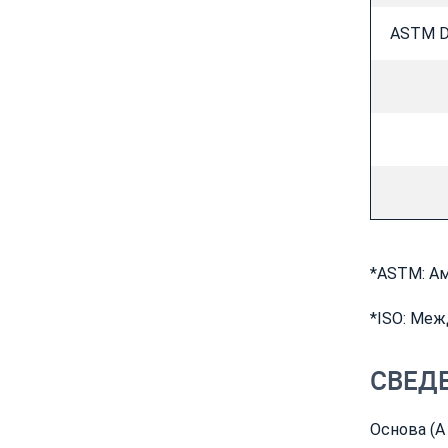
ASTM D
*ASTM: А
*ISO: Меж
СВЕДЕ
Основа (А