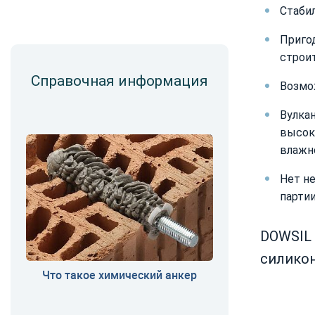
Стабил
Приго
строи
Справочная информация
Возмо
Вулка
высок
влажн
Нет н
партии
DOWSIL
силико
Что такое химический анкер