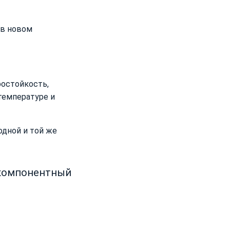
 в новом
остойкость,
температуре и
одной и той же
хкомпонентный