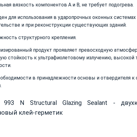
ьная вязкость компонентов А и В, не требует подогрева.
ден для использования в ударопрочных оконных системах
тельстве и при реконструкции существующих зданий.
жность структурного крепления.
низированный продукт проявляет превосходную атмосфер
ую стойкость к ультрафиолетовому излучению, высокой 
ости.
еобходимости в принадлежности основы и отвердителя к 
.
 993 N Structural Glazing Sealant - дву
новый клей-герметик