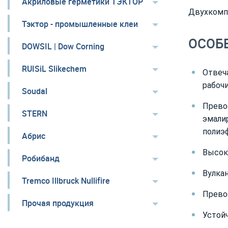
Акриловые герметики ТЭКТОР
Двухкомпо
Тэктор - промышленные клеи
ОСОБ
DOWSIL | Dow Corning
RUISiL Slikechem
Отвеч
рабоч
Soudal
Прево
STERN
эмали
полиэ
Абрис
Высок
Робибанд
Вулка
Tremco Illbruck Nullifire
Прево
Прочая продукция
Устойч