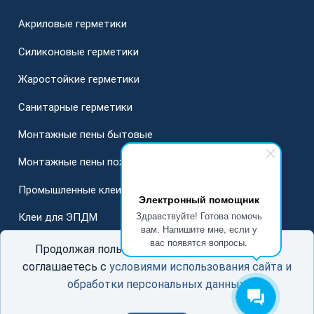
Акриловые герметики
Силиконовые герметики
Жаростойкие герметики
Санитарные герметики
Монтажные пены бытовые
Монтажные пены пожарные
Промышленные клеи
Электронный помощник
Здравствуйте! Готова помочь
Клеи для ЭПДМ
вам. Напишите мне, если у
вас появятся вопросы.
Для стеклопакетов
Продолжая пользоваться данным сайтом, Вы
соглашаетесь с
условиями использования сайта и
обработки персональных данных
.
© ООО «ГерметСоюз»