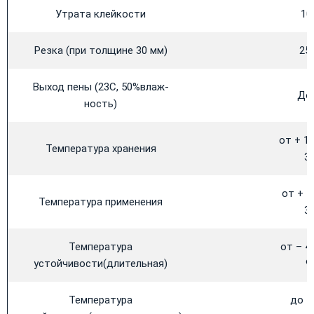
Утрата клейкости
10
Резка (при толщине 30 мм)
25 
Выход пены (23С, 50%влаж-
До 
ность)
от + 1 
Температура хранения
35
от + 5
Температура применения
35
Температура
от – 4
устойчивости(длительная)
9
Температура
до +