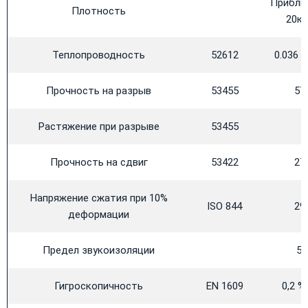
Прибли
Плотность
20кг
Теплопроводность
52612
0.036 В
Прочность на разрыв
53455
57
Растяжение при разрыве
53455
1
Прочность на сдвиг
53422
27
Напряжение сжатия при 10%
ISO 844
29
деформации
Предел звукоизоляции
58
Гигроскопичность
EN 1609
0,2 %