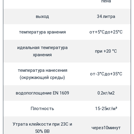
пена
выход
34 литра
температура хранения
от+5°Сдо+25°С
идеальная температура
при +20 °С
хранения
температура нанесения
от-3°Сдо+35°С
(окружающей среды)
водопоглощение EN 1609
0.2кг/м2
Плотность
15-25кг/м³
Утрата клейкости при 23С и
через10минут
50% ВВ