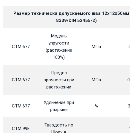
Размер технически допускаемого шва 12х12х50мм (
8339/
DIN 52455-2)
Модуль
упругости
CTM 677
МПа
0,
(растяжение
100%)
Предел
CTM 677
прочности при
МПа
0,
растяжении
Удлинение при
CTM 677
%
34
разрыве
Твердость по
CTM 99E
1
Шору А