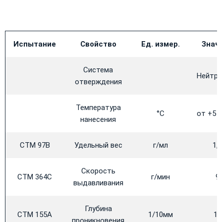
Испытание
Свойство
Ед. измер.
Знач
Система
Нейтра
отверждения
Температура
°C
от +5 
нанесения
CTM 97B
Удельный вес
г/мл
1,
Скорость
CTM 364C
г/мин
9
выдавливания
Глубина
CTM 155А
1/10мм
11
проникновения