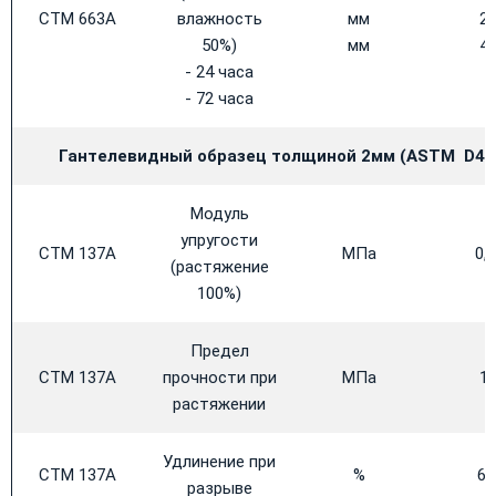
CTM 663A
влажность
мм
2,
50%)
мм
4,
- 24 часа
- 72 часа
Гантелевидный образец толщиной 2мм (
ASTM
D41
Модуль
упругости
CTM 137A
МПа
0,
(растяжение
100%)
Предел
CTM 137A
прочности при
МПа
1,
растяжении
Удлинение при
CTM 137A
%
60
разрыве