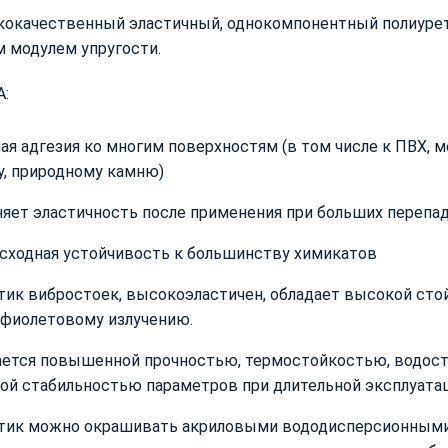
кокачественный эластичный, однокомпонентный полиуре
 модулем упругости.
:
я адгезия ко многим поверхностям (в том числе к ПВХ, ме
у, природному камню)
няет эластичность после применения при больших перепа
сходная устойчивость к большинству химикатов
тик вибростоек, высокоэластичен, обладает высокой стой
афиолетовому излучению.
ается повышенной прочностью, термостойкостью, водос
ой стабильностью параметров при длительной эксплуата
тик можно окрашивать акриловыми вододисперсионными