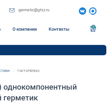
germetic@gtsz.ru
0
а
О компании
Контакты
СТИКИ
ТЭКТОРФЛЕКС
) однокомпонентный
 герметик