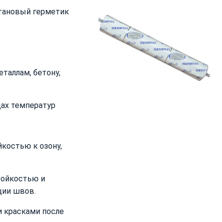
тановый герметик
таллам, бетону,
дах температур
костью к озону,
тойкостью и
ции швов.
 красками после