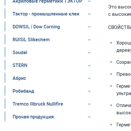
Акриловые герметики ТЭКТОР
Это высо
Тэктор - промышленные клеи
с высоким
DOWSIL | Dow Corning
СВОЙСТВА
RUISiL Slikechem
Хороша
дерев
Soudal
Сохра
STERN
Прево
Абрис
Герме
Робибанд
ультр
Tremco Illbruck Nullifire
Отлич
высок
Прочая продукция
Герме