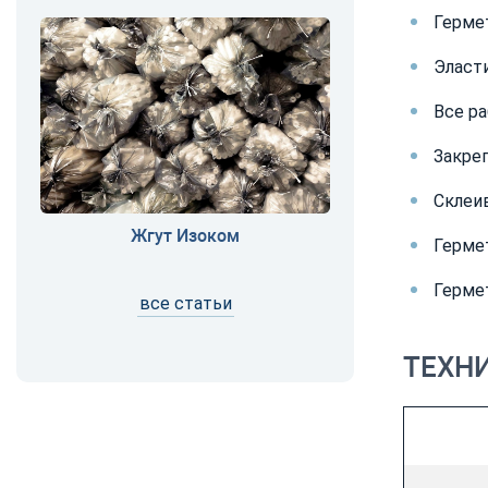
Герме
Эласт
Все р
Закре
Склеи
Жгут Изоком
Герме
Герме
все статьи
ТЕХН