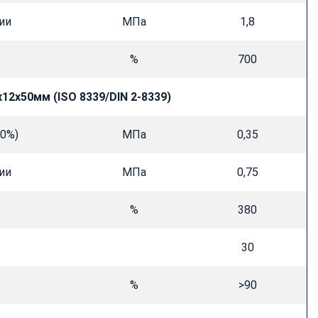
ии
МПа
1,8
%
700
х12х50мм (
ISO 8339/
DIN 2-8339)
00%)
МПа
0,35
ии
МПа
0,75
%
380
30
%
>90