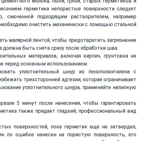
цементного молока, пыли, грязи, старых герметиков и
анесением герметика непористые поверхности следует
ю, смоченной подходящим растворителем, например
необходимо очистить механически с помощью стальной
ть малярной лентой, чтобы предотвратить загрязнение
 должна быть снята сразу после обработки шва.
ительных материалов, включая кирпич, грунтовка не
ие перед основным использованием.
зовать уплотнительный шнур из пенополиэтилена с
збежать трехсторонней адгезии, которая ограничивает
льзования уплотнительного шнура, применяйте нелипкую
рвале 5 минут после нанесения, чтобы гарантировать
метика также придает гладкий, профессиональный вид
тых поверхностей, пока герметик еще не затвердел,
ик по ошибке нанесен на пористую поверхность, его