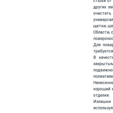
стыки от 
других з
очистить
универса
щетки, шл
Области, 
поверхнос
Для пове
требуется
В качест
закрытыми
подвижнос
полиэтиле
Нанесенн
хороший 
отделке.
Излишки 
использу