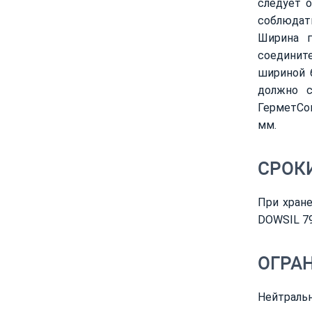
следует о
соблюдать
Ширина г
соедините
шириной 
должно с
ГерметСою
мм.
СРОКИ
При хран
DOWSIL 79
ОГРА
Нейтраль