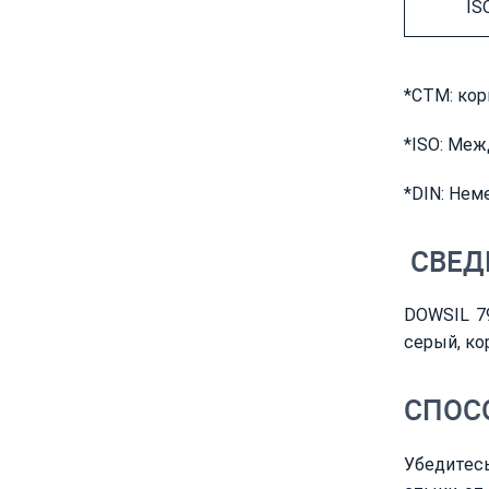
IS
*CTM: кор
*ISO: Меж
*DIN: Нем
СВЕДЕ
DOWSIL 79
серый, ко
СПОС
Убедитесь