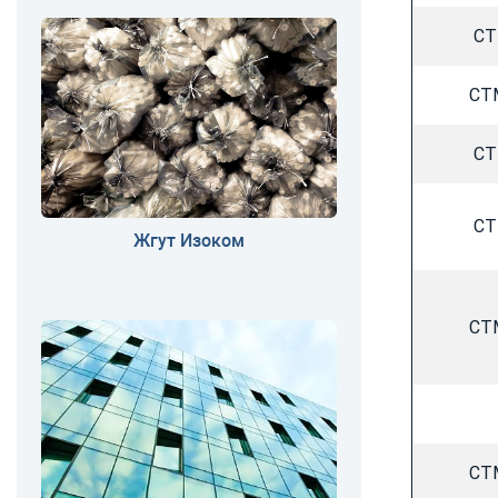
CT
CT
CT
CT
Жгут Изоком
CT
CT