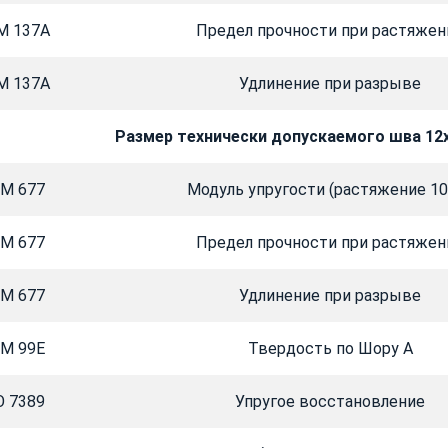
M 137A
Предел прочности при растяжен
M 137A
Удлинение при разрыве
Размер технически допускаемого шва 12
M 677
Модуль упругости (растяжение 1
M 677
Предел прочности при растяжен
M 677
Удлинение при разрыве
M 99E
Твердость по Шору А
O 7389
Упругое восстановление