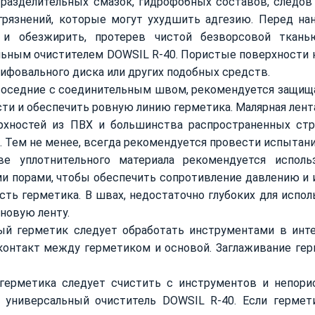
разделительных смазок, гидрофобных составов, следов 
агрязнений, которые могут ухудшить адгезию. Перед н
 и обезжирить, протерев чистой безворсовой ткань
льным очистителем DOWSIL R-40. Пористые поверхности 
ифовального диска или других подобных средств.
соседние с соединительным швом, рекомендуется защища
ти и обеспечить ровную линию герметика. Малярная лента
рхностей из ПВХ и большинства распространенных стро
. Тем не менее, всегда рекомендуется провести испытан
ве уплотнительного материала рекомендуется исполь
 порами, чтобы обеспечить сопротивление давлению и и
ть герметика. В швах, недостаточно глубоких для испо
новую ленту.
ый герметик следует обработать инструментами в инте
контакт между герметиком и основой. Заглаживание гер
герметика следует счистить с инструментов и непорис
я универсальный очиститель DOWSIL R-40. Если гермет