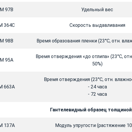
M 97B
Удельный вес
M 364C
Скорость выдавливания
M 98B
Время образования пленки (23°C, отн. вла
Время отверждения «до отлипа» (23°C, от
M 95A
50%)
Время отверждения (23°C, отн. влажно
M 663A
- 24 часа
- 72 часа
Гантелевидный образец толщиной
M 137A
Модуль упругости (растяжение 1