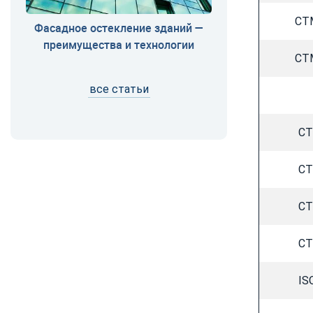
CT
Фасадное остекление зданий —
преимущества и технологии
CT
все статьи
CT
CT
CT
CT
IS