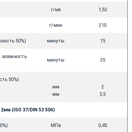
г/мл
1,52
г/мин
210
жность 50%)
минуты
15
н. влажность
минуты
35
сть 50%)
мм
2
мм
3,5
 2мм (
ISO 37/
DIN 53 504)
00%)
МПа
0,45