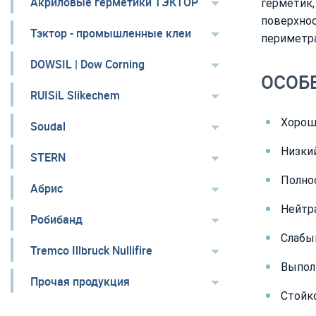
Акриловые герметики ТЭКТОР
герметик,
поверхно
Тэктор - промышленные клеи
периметра
DOWSIL | Dow Corning
ОСОБ
RUISiL Slikechem
Хорош
Soudal
Низкий
STERN
Полно
Абрис
Нейтра
Робибанд
Слабый
Tremco Illbruck Nullifire
Выпол
Прочая продукция
Стойк