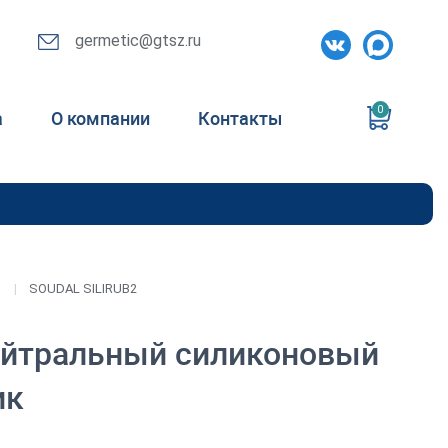
germetic@gtsz.ru
0
а
О компании
Контакты
SOUDAL SILIRUB2
 нейтральный силиконовый
ик