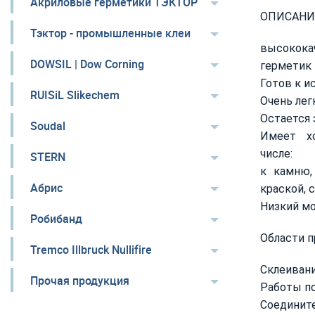
Акриловые герметики ТЭКТОР
ОПИСАНИ
Тэктор - промышленные клеи
высокок
DOWSIL | Dow Corning
герметик 
Готов к и
RUISiL Slikechem
Очень лег
Остается 
Soudal
Имеет хо
числе:
STERN
к камню,
Абрис
краской, с
Низкий мо
Робибанд
Области п
Tremco Illbruck Nullifire
Склеивани
Прочая продукция
Работы по
Соедини