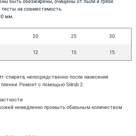
ны быть обезжирены, очищены от пыли и грязи.
 тесты на совместимость.
30 мм.
5
20
25
30
0
12
15
15
йт-спирита, непосредственно после нанесения.
енки. Ремонт с помощью Silirub 2.
частности:
 кожей немедленно промыть обильным количеством