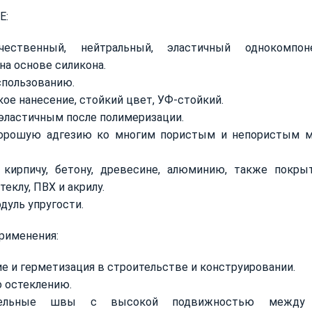
Е:
ачественный, нейтральный, эластичный однокомп
на основе силикона.
спользованию.
кое нанесение, стойкий цвет, УФ-стойкий.
эластичным после полимеризации.
рошую адгезию ко многим пористым и непористым ма
 кирпичу, бетону, древесине, алюминию, также покр
теклу, ПВХ и акрилу.
дуль упругости.
рименения:
е и герметизация в строительстве и конструировании.
 остеклению.
тельные швы с высокой подвижностью между р