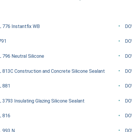
776 Instantfix WB
DO
791
DOW
796 Neutral Silicone
DOW
813C Construction and Concrete Silicone Sealant
DO
 881
DO
3793 Insulating Glazing Silicone Sealant
DOW
 816
DO
 993 N
DO