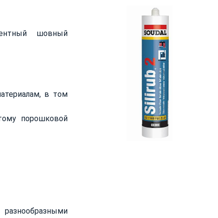
онентный шовный
териалам, в том
ытому порошковой
азнообразными