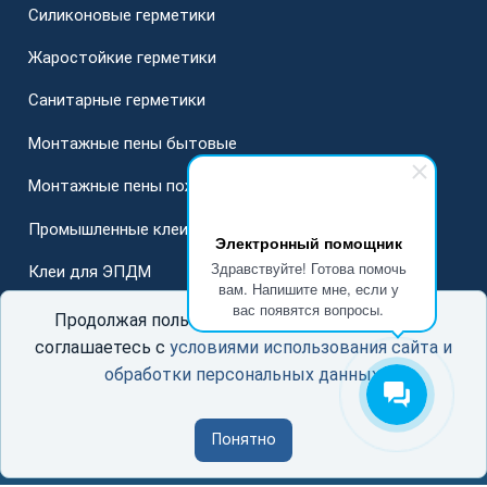
Силиконовые герметики
Жаростойкие герметики
Санитарные герметики
Монтажные пены бытовые
Монтажные пены пожарные
Промышленные клеи
Электронный помощник
Здравствуйте! Готова помочь
Клеи для ЭПДМ
вам. Напишите мне, если у
вас появятся вопросы.
Для стеклопакетов
Продолжая пользоваться данным сайтом, Вы
соглашаетесь с
условиями использования сайта и
обработки персональных данных
.
© ООО «ГерметСоюз»
Понятно
Соглашение об использовании сайта