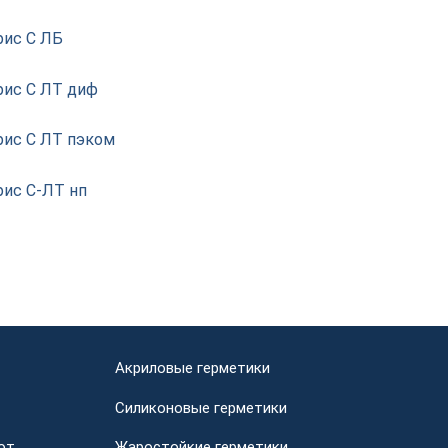
рис С ЛБ
рис С ЛТ диф
рис С ЛТ пэком
рис С-ЛТ нп
Акриловые герметики
Силиконовые герметики
от
Жаростойкие герметики