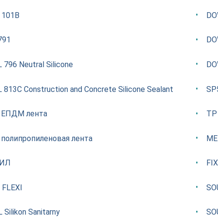
 101В
DO
791
DOW
796 Neutral Silicone
DOW
813C Construction and Concrete Silicone Sealant
SP
 ЕПДМ лента
TP
 полипропиленовая лента
ME
ИЛ
FI
 FLEXI
SOU
Silikon Sanitarny
SOU