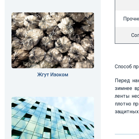
Прочно
Соп
Способ пр
Жгут Изоком
Перед на
зимнее в
ленты нео
плотно пр
защитных