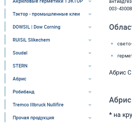
Акриловые герметики ТЭКТОР
антиадгез
003-43008
Тэктор - промышленные клеи
Облас
DOWSIL | Dow Corning
RUISiL Slikechem
свето-
Soudal
герме
STERN
Абрис С
Абрис
Робибанд
Абрис
Tremco Illbruck Nullifire
* на к
Прочая продукция