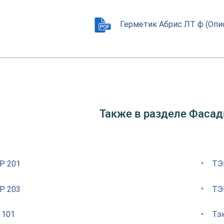
Герметик Абрис ЛТ ф (Опи
Также в разделе Фаса
Р 201
ТЭ
Р 203
ТЭ
 101
Тэ