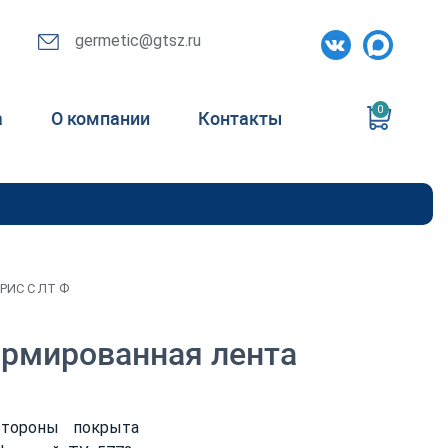
germetic@gtsz.ru
0
а
О компании
Контакты
РИС С ЛТ Ф
армированная лента
стороны покрыта