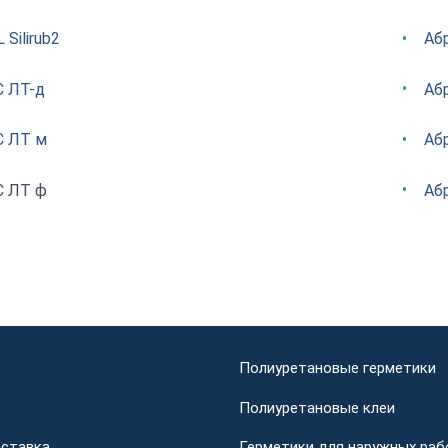
Silirub2
Аб
С ЛТ-д
Аб
С ЛТ м
Аб
С ЛТ ф
Аб
Полиуретановые герметики
Полиуретановые клеи
оставка
Герметики для наружных раб