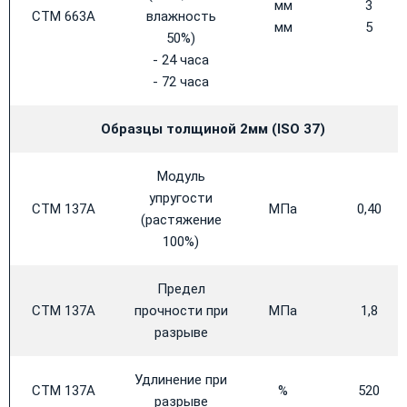
мм
3
CTM 663A
влажность
мм
5
50%)
- 24 часа
- 72 часа
Образцы толщиной 2мм (
ISO 37)
Модуль
упругости
CTM 137A
МПа
0,40
(растяжение
100%)
Предел
CTM 137A
прочности при
МПа
1,8
разрыве
Удлинение при
CTM 137A
%
520
разрыве