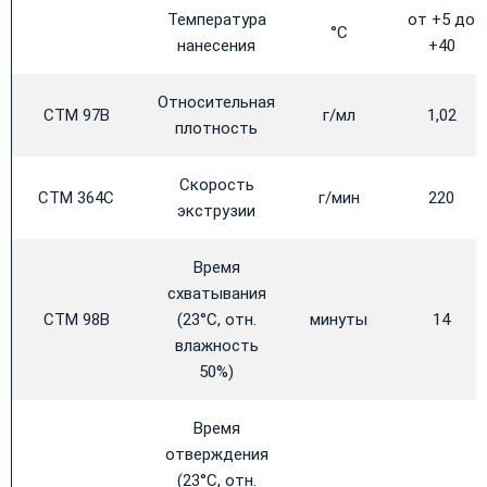
Температура
от +5 до
°C
нанесения
+40
Относительная
CTM 97B
г/мл
1,02
плотность
Скорость
CTM 364C
г/мин
220
экструзии
Время
схватывания
CTM 98B
(23°C, отн.
минуты
14
влажность
50%)
Время
отверждения
(23°C, отн.