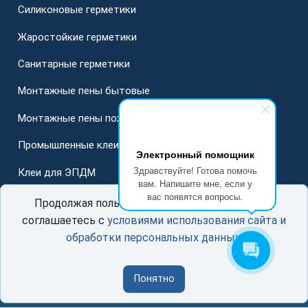
Силиконовые герметики
Жаростойкие герметики
Санитарные герметики
Монтажные пены бытовые
Монтажные пены пожарные
Промышленные клеи
Электронный помощник
Здравствуйте! Готова помочь
Клеи для ЭПДМ
вам. Напишите мне, если у
вас появятся вопросы.
Для стеклопакетов
Продолжая пользоваться данным сайтом, Вы
соглашаетесь с
условиями использования сайта и
обработки персональных данных
.
© ООО «ГерметСоюз»
Понятно
Соглашение об использовании сайта