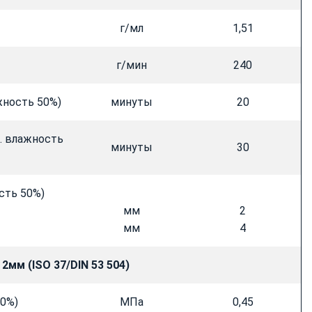
г/мл
1,51
г/мин
240
жность 50%)
минуты
20
н. влажность
минуты
30
сть 50%)
мм
2
мм
4
 2мм (
ISO 37/
DIN 53 504)
00%)
МПа
0,45