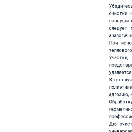
Убедитесь
очистки 
просушит
следует 
аналогичн
При испо
теплового
Участки,
предотвр
удаляется
В тех слу
полиэтил
адгезию, 
Обработку
гермети
профессио
Для очис
универсал