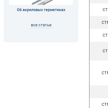
Об акриловых герметиках
CT
CT
все статьи
CT
CT
CT
CT