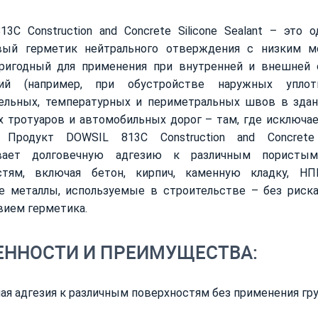
3C Construction and Concrete Silicone Sealant – это
вый герметик нейтрального отверждения с низким м
ригодный для применения при внутренней и внешней 
ний (например, при обустройстве наружных упло
ельных, температурных и периметральных швов в здани
 тротуаров и автомобильных дорог – там, где исключа
. Продукт DOWSIL 813C Construction and Concrete 
ивает долговечную адгезию к различным пористы
стям, включая бетон, кирпич, каменную кладку, НП
е металлы, используемые в строительстве – без риска
вием герметика.
ЕННОСТИ И ПРЕИМУЩЕСТВА:
ая адгезия к различным поверхностям без применения гру