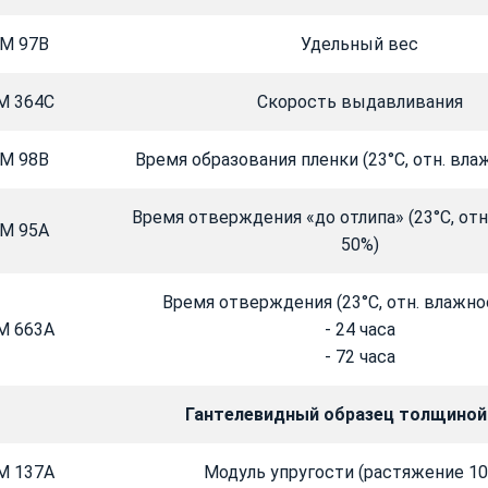
M 97B
Удельный вес
M 364C
Скорость выдавливания
M 98B
Время образования пленки (23°C, отн. вла
Время отверждения «до отлипа» (23°C, от
M 95A
50%)
Время отверждения (23°C, отн. влажно
M 663A
- 24 часа
- 72 часа
Гантелевидный образец толщиной
M 137A
Модуль упругости (растяжение 1