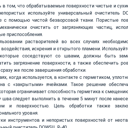
 в том, что обрабатываемые поверхности чистые и сухие,
непористых используйте универсальный очиститель D
е с помощью чистой безворсовой ткани. Пористые повер
механически очистить от загрязняющих частиц, испо
ые приспособления.
льзовании растворителей во всех случаях необходим
 воздействия, искрения и открытого пламени. Используйт
 которые соседствуют со швами, должны быть зама
атить загрязнение поверхности, а также обеспечить р
 сразу же после завершения обработки.
чаях, когда используется, в контакте с герметиком, упло
ена с «закрытыми» ячейками. Такое решение обеспеч
которая ограничивает способность герметика к смещению
 шва следует выполнить в течение 5 минут после нанес
ком и поверхностью. Цель обработки также закл
нального уровня.
тки инструментов и непористых поверхностей от неот
ьный очиститель DOWSIL R-40.