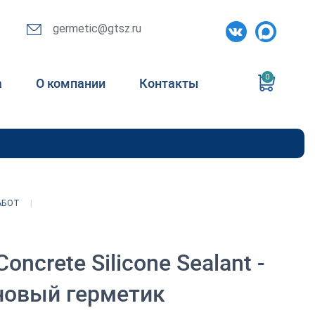
germetic@gtsz.ru
0
а
О компании
Контакты
АБОТ
ncrete Silicone Sealant -
новый герметик