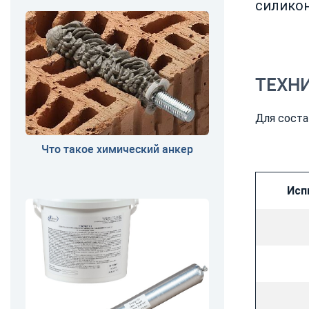
силико
ТЕХН
Для соста
Что такое химический анкер
Исп