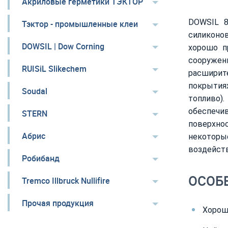
Акриловые герметики ТЭКТОР
DOWSIL 81
Тэктор - промышленные клеи
силиконо
DOWSIL | Dow Corning
хорошо п
сооруже
RUISiL Slikechem
расширит
покрытиях
Soudal
топливо)
обеспеч
STERN
поверхно
Абрис
некоторы
воздейст
Робибанд
ОСОБ
Tremco Illbruck Nullifire
Прочая продукция
Хорош