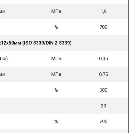
ии
МПа
1,9
%
700
х12х50мм (
ISO 8339/
DIN 2-8339)
00%)
МПа
0,35
ии
МПа
0,75
%
380
29
%
>90