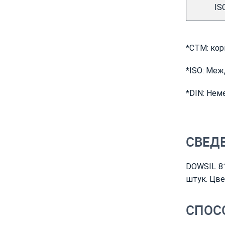
IS
*CTM: кор
*ISO: Меж
*DIN: Нем
СВЕДЕ
DOWSIL 81
штук. Цве
СПОС