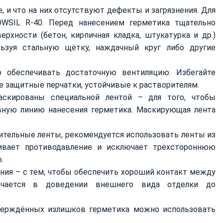
 и что на них отсутствуют дефекты и загрязнения. Для
OWSIL R-40. Перед нанесением герметика тщательно
хности (бетон, кирпичная кладка, штукатурка и др.)
льзуя стальную щётку, наждачный круг либо другие
о обеспечивать достаточную вентиляцию. Избегайте
е защитные перчатки, устойчивые к растворителям.
скированы специальной лентой – для того, чтобы
овную линию нанесения герметика. Маскирующая лента
тнительные ленты, рекомендуется использовать ленты из
ивает противодавление и исключает трёхстороннюю
.
ения – с тем, чтобы обеспечить хороший контакт между
ючается в доведении внешнего вида отделки до
верждённых излишков герметика можно использовать