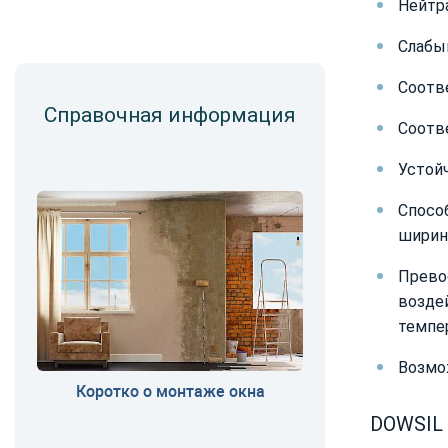
Нейтр
Слабый
Соотв
Справочная информация
Соотве
Устой
Спосо
ширин
Прево
воздей
темпер
Возмож
Коротко о монтаже окна
DOWSIL 