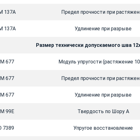
M 137A
Предел прочности при растяжен
M 137A
Удлинение при разрыве
Размер технически допускаемого шва 12
M 677
Модуль упругости (растяжение 1
M 677
Предел прочности при растяжен
M 677
Удлинение при разрыве
M 99E
Твердость по Шору А
O 7389
Упругое восстановление