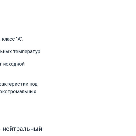
класс "A".
льных температур.
т исходной
рактеристик под
и экстремальных
t - нейтральный