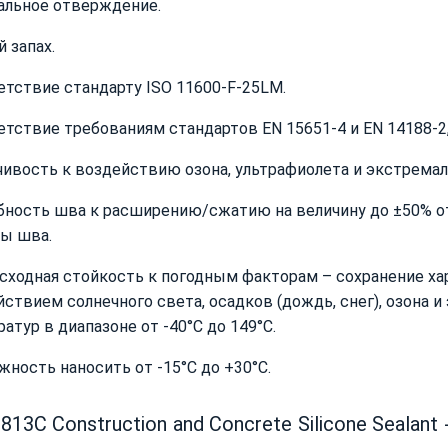
альное отверждение.
 запах.
етствие стандарту ISO 11600-F-25LM.
тствие требованиям стандартов EN 15651-4 и EN 14188-2, 
чивость к воздействию озона, ультрафиолета и экстрема
бность шва к расширению/сжатию на величину до ±50% о
ы шва.
сходная стойкость к погодным факторам – сохранение ха
ствием солнечного света, осадков (дождь, снег), озона 
атур в диапазоне от -40°С до 149°С.
ность наносить от -15°С до +30°С.
813C Construction and Concrete Silicone Sealan