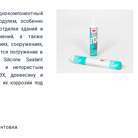
 однокомпонентный
одулем, особенно
отделке зданий и
тнений, а также
ях, сооружениях,
ется погружение в
Silicone Sealant
м и непористым
ВХ, древесину и
 их коррозии под
нтовки.