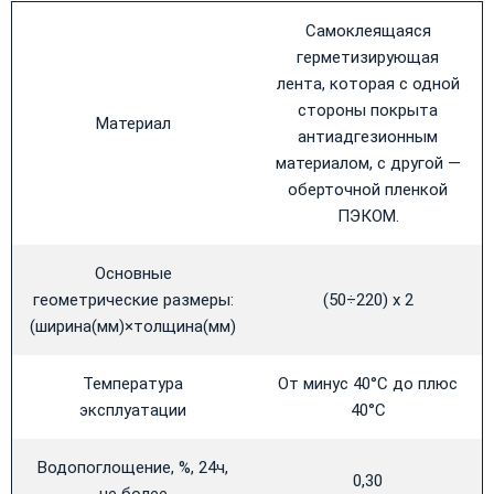
Самоклеящаяся
герметизирующая
лента, которая с одной
стороны покрыта
Материал
антиадгезионным
материалом, с другой —
оберточной пленкой
ПЭКОМ.
Основные
геометрические размеры:
(50÷220) х 2
(ширина(мм)×толщина(мм)
Температура
От минус 40°С до плюс
эксплуатации
40°С
Водопоглощение, %, 24ч,
0,30
не более