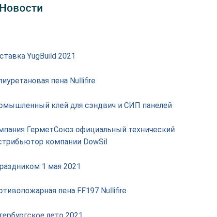
 Новости
ставка YugBuild 2021
иуретановая пена Nullifire
омышленный клей для сэндвич и СИП панелей
мпания ГерметСоюз официальный технический
стрибьютор компании DowSil
праздником 1 мая 2021
тивопожарная пена FF197 Nullifire
тербургское лето 2021