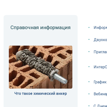
Справочная информация
Информ
Двухко
Пригла
ИнтерС
График
Что такое химический анкер
Вебина
С Днем