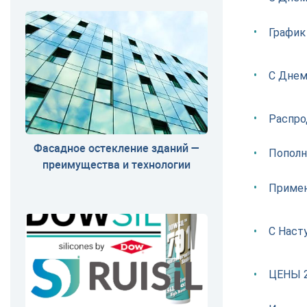
График
С Днем
Распро
Фасадное остекление зданий —
Пополн
преимущества и технологии
Примен
С Наст
ЦЕНЫ 