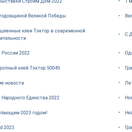
выставки Строим Дом 2022
1 м
 годовщиной Великой Победы
Ве
ленные клеи Тэктор в современной
С 
ительности
 России 2022
Од
ропный клей Тэктор 50045
Гр
е новости
Ле
 Народного Единства 2022
Но
упающим 2023 годом!
Не
ld 2023
Гр