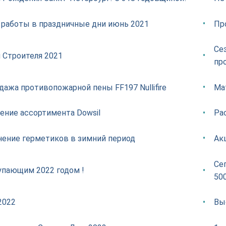
 работы в праздничные дни июнь 2021
Пр
Се
 Строителя 2021
пр
дажа противопожарной пены FF197 Nullifire
Ма
ение ассортимента Dowsil
Ра
ение герметиков в зимний период
Ак
Се
упающим 2022 годом !
50
2022
Вы