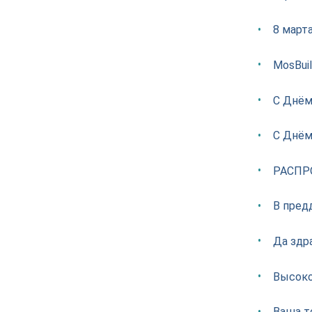
8 март
MosBui
С Днём
С Днём
РАСПР
В пред
Да здр
Высоко
Ваша т