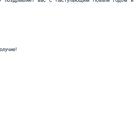
юз» поздравляет вас с Наступающим Новым Годом и
олучие!