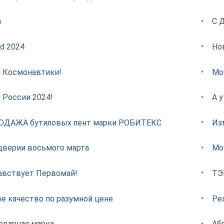
а
С 
ld 2024
Но
 Космонавтики!
Mos
 России 2024!
А у
ОДАЖА бутиловых лент марки РОБИТЕКС
Из
дверии восьмого марта
Mos
авствует Первомай!
ТЭ
е качество по разумной цене
Ре
оварная марка
Аб