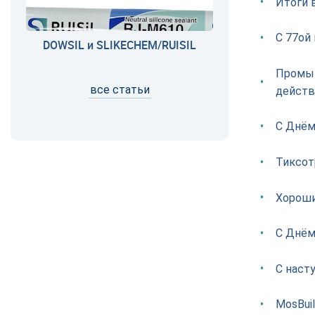
Итоги 
С 77ой
DOWSIL и SLIKECHEM/RUISIL
Промыш
все статьи
действ
С Днём
Тиксот
Хороши
С Днём
С наст
MosBui