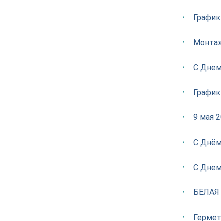
График
Монтаж
С Днем
График
9 мая 
С Днём
С Днем
БЕЛАЯ
Гермет