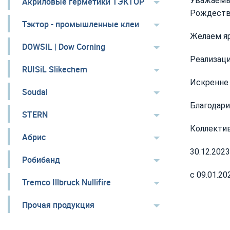
Уважаемы
Акриловые герметики ТЭКТОР
Рождеств
Тэктор - промышленные клеи
Желаем я
DOWSIL | Dow Corning
Реализаци
RUISiL Slikechem
Искренне 
Soudal
Благодари
STERN
Коллекти
Абрис
30.12.202
Робибанд
с 09.01.2
Tremco Illbruck Nullifire
Прочая продукция