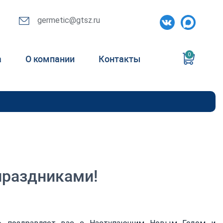
germetic@gtsz.ru
0
а
О компании
Контакты
раздниками!