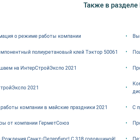
Также в разделе
ация о режиме работы компании
Вы
мпонентный полиуретановый клей Тэктор 50061
Пол
шаем на ИнтерСтройЭкспо 2021
Пр
Ко
тройЭкспо 2021
ди
 работы компании в майские праздники 2021
С 
ры от компании ГерметСоюз
Про
 Рождения Санкт-Петербург! С 318 годовщиной!
Пе