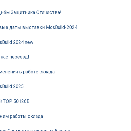
Днём Защитника Отечества!
вые даты выставки MosBuild-2024
Build 2024 new
 нас переезд!
менения в работе склада
Build 2025
КТОР 50126В
жим работы склада
рис С и монтаж оконных блоков