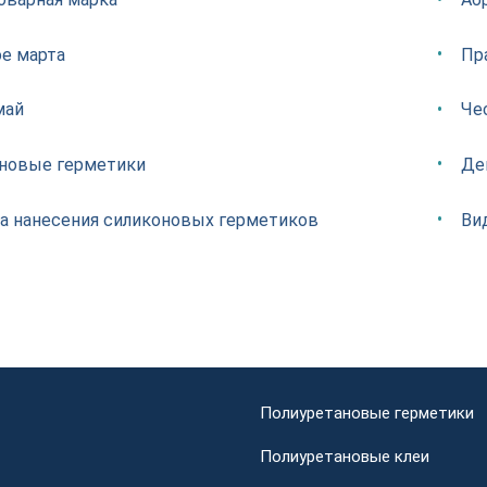
е марта
Пр
май
Че
новые герметики
Де
а нанесения силиконовых герметиков
Ви
Полиуретановые герметики
Полиуретановые клеи