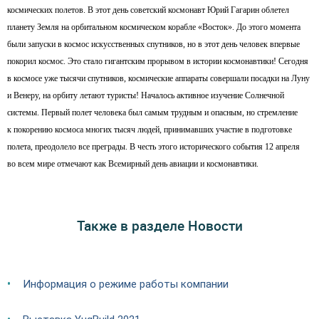
космических полетов. В этот день советский космонавт Юрий Гагарин облетел
планету Земля на орбитальном космическом корабле «Восток». До этого момента
были запуски в космос искусственных спутников, но в этот день человек впервые
покорил космос. Это стало гигантским прорывом в истории космонавтики! Сегодня
в космосе уже тысячи спутников, космические аппараты совершали посадки на Луну
и Венеру, на орбиту летают туристы! Началось активное изучение Солнечной
системы. Первый полет человека был самым трудным и опасным, но стремление
к покорению космоса многих тысяч людей, принимавших участие в подготовке
полета, преодолело все преграды. В честь этого исторического события 12 апреля
во всем мире отмечают как Всемирный день авиации и космонавтики.
Также в разделе Новости
Информация о режиме работы компании