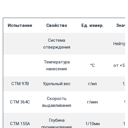
Испытание
Свойство
Ед. измер.
Знач
Система
Нейтра
отверждения
Температура
°C
от +5 
нанесения
CTM 97B
Удельный вес
г/мл
1,
Скорость
CTM 364C
г/мин
9
выдавливания
Глубина
CTM 155А
1/10мм
11
проникновения