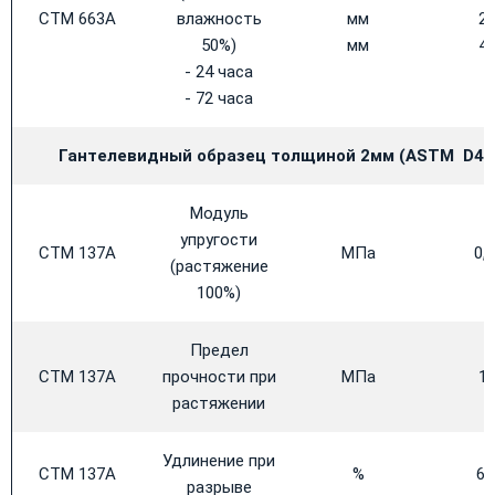
CTM 663A
влажность
мм
2,
50%)
мм
4,
- 24 часа
- 72 часа
Гантелевидный образец толщиной 2мм (
ASTM
D41
Модуль
упругости
CTM 137A
МПа
0,
(растяжение
100%)
Предел
CTM 137A
прочности при
МПа
1,
растяжении
Удлинение при
CTM 137A
%
60
разрыве