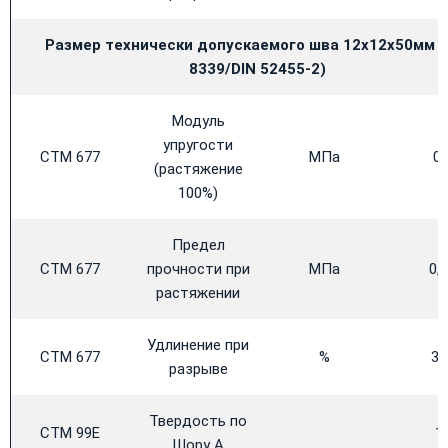
Размер технически допускаемого шва 12х12х50мм (
8339/
DIN 52455-2)
Модуль
упругости
CTM 677
МПа
0,
(растяжение
100%)
Предел
CTM 677
прочности при
МПа
0,
растяжении
Удлинение при
CTM 677
%
34
разрыве
Твердость по
CTM 99E
1
Шору А