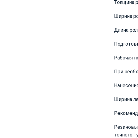
Толщина р
Ширина ро
Длина рол
Подготовк
Рабочая п
При необх
Нанесение
Ширина ле
Рекоменд
Резиновый
точного 