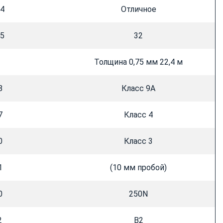
04
Отличное
15
32
Толщина 0,75 мм 22,4 м
8
Класс 9А
7
Класс 4
0
Класс 3
1
(10 мм пробой)
0
250N
2
В2