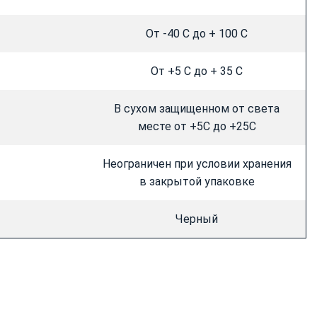
От -40 С до + 100 С
От +5 С до + 35 С
В сухом защищенном от света
месте от +5С до +25С
Неограничен при условии хранения
в закрытой упаковке
Черный