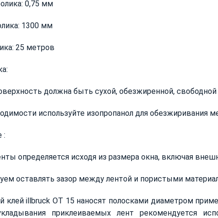
олика: 0,75 мм
лика: 1300 мм
ика: 25 метров
а:
оверхность должна быть сухой, обезжиренной, свободной о
одимости используйте изопропанол для обезжиривания м
 :
нты определяется исходя из размера окна, включая вн
уем оставлять зазор между лентой и пористыми материа
 клей illbruck OT 15 наносят полосками диаметром прим
укладывания приклеиваемых лент рекомендуется испол