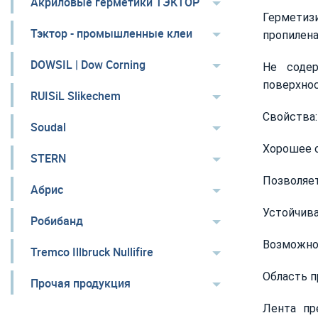
Акриловые герметики ТЭКТОР
Герметиз
Тэктор - промышленные клеи
пропилена
DOWSIL | Dow Corning
Не соде
поверхнос
RUISiL Slikechem
Свойства:
Soudal
Хорошее 
STERN
Позволяе
Абрис
Устойчив
Робибанд
Возможно
Tremco Illbruck Nullifire
Область п
Прочая продукция
Лента пр