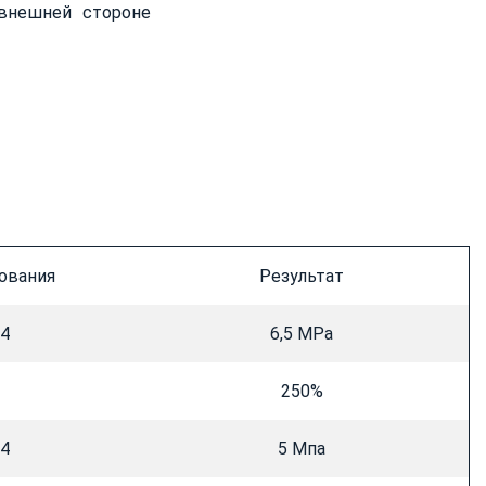
 внешней стороне
ования
Результат
04
6,5 МРа
250%
04
5 Мпа