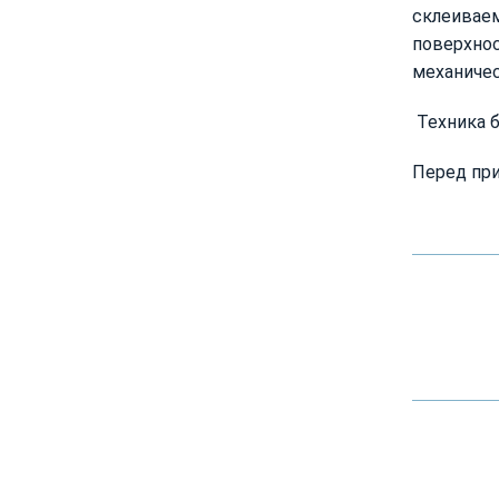
склеивае
поверхно
механичес
Техника б
Перед при