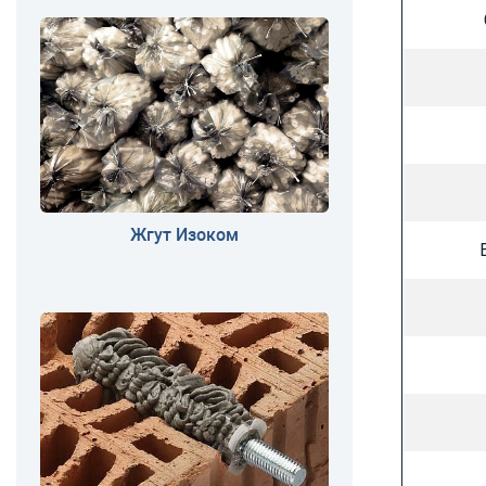
Жгут Изоком