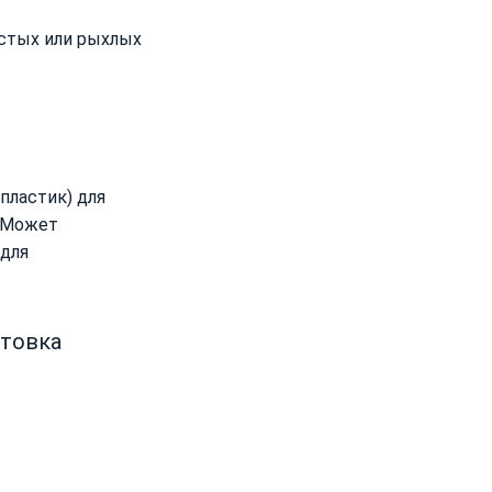
истых или рыхлых
пластик) для
. Может
 для
нтовка