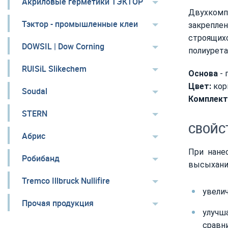
Акриловые герметики ТЭКТОР
Двухкомп
Тэктор - промышленные клеи
закрепл
строящих
DOWSIL | Dow Corning
полиурет
RUISiL Slikechem
Основа
-
Цвет:
кор
Soudal
Комплект
STERN
СВОЙСТ
Абрис
При нане
Робибанд
высыхани
Tremco Illbruck Nullifire
увели
Прочая продукция
улучш
сравн