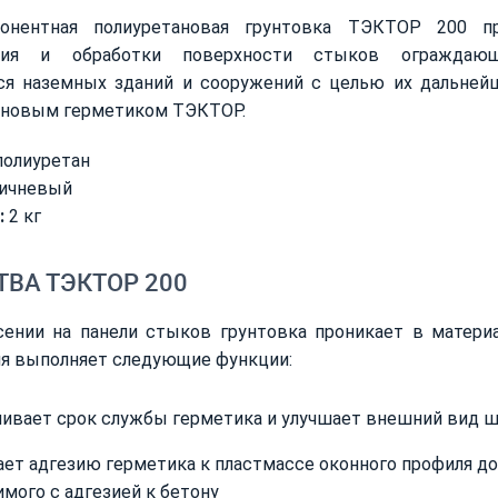
онентная полиуретановая грунтовка ТЭКТОР 200 пр
ения и обработки поверхности стыков ограждающ
ся наземных зданий и сооружений с целью их дальней
ановым герметиком ТЭКТОР.
 полиуретан
ичневый
:
2 кг
ВА ТЭКТОР 200
сении на панели стыков грунтовка проникает в материа
я выполняет следующие функции:
чивает срок службы герметика и улучшает внешний вид 
ает адгезию герметика к пластмассе оконного профиля до
имого с адгезией к бетону