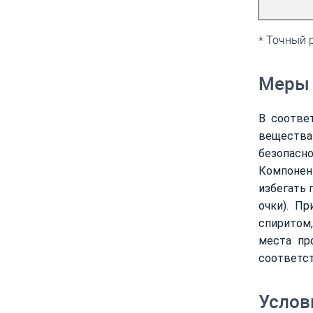
* Точный 
Меры 
В соотве
вещества
безопасно
Компонен
избегать 
очки). П
спиритом
места пр
соответс
Услов