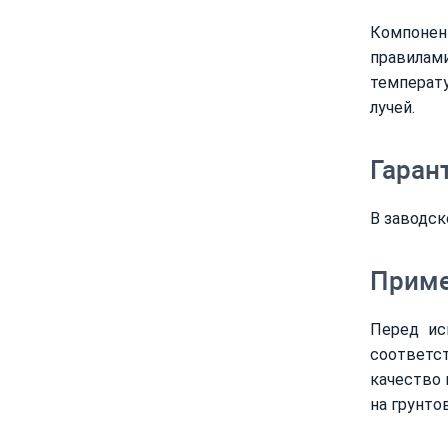
Компонент
правилами
температ
лучей.
Гаран
В заводск
Приме
Перед ис
соответс
качество 
на грунто