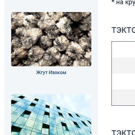
* на к
ТЭКТО
Жгут Изоком
ТЭКТО