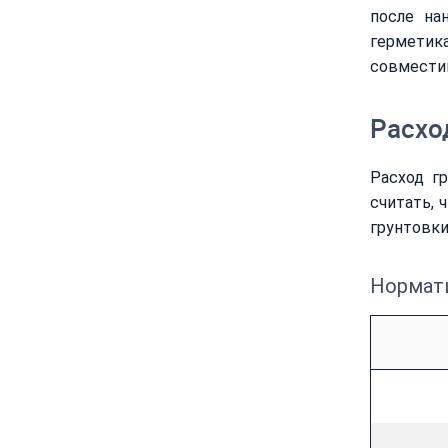
после на
герметик
совмести
Расхо
Расход г
считать, 
грунтовки
Нормати